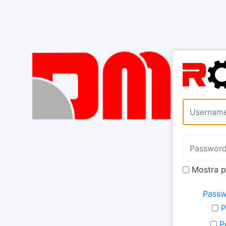
Mostra 
Passw
P
P